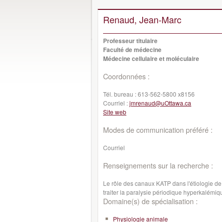
Renaud, Jean-Marc
Professeur titulaire
Faculté de médecine
Médecine cellulaire et moléculaire
Coordonnées :
Tél. bureau :
613-562-5800 x8156
Courriel :
jmrenaud@uOttawa.ca
Site web
Modes de communication préféré :
Courriel
Renseignements sur la recherche :
Le rôle des canaux KATP dans l'étiologie de
traiter la paralysie périodique hyperkalémiq
Domaine(s) de spécialisation :
Physiologie animale